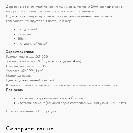
Деревянные панели увеличенной толщины из щита ясеня 20мм на подложке из
фанеры, для отделки стен в жилых домах, офисах, квартирах.
Подложка из фанеры окрашивается в светлый или темный цвет, лицевая
поверхность тонируется в 4 цвета, на выбор:
Натуральный
Палисандр
Эбен
Натуральный белый
Характеристики:
Размер панели, мм: 561*608
Толщина панели, мм: 24 (подложка из дерева 4 мм)
Площадь панели, м2: 0,249
Упаковка, м2: 0,99 (4 шт.)
Материал: ясень
Цвет подложки: темный, светлый.
В стоимость входит покрытие панелей тонирующим маслом в базовый цвет.
Под заказ:
Покрытие тонирующим маслом в любой цвет.
Световой элемент
(оснащен двумя светодиодными модулями 12В, 1,2 Вт).
Стоимость элемента 1500 руб/шт.
Смотрите также