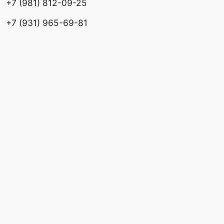
О НАС
КОНТАКТЫ
ТЕЛЕФОН
ПОЧТА
АДРЕС ШОУРУМА
АДРЕС ПРОИЗВОДСТВА
БЛОГ
ИП Черепанов А.Ю.
ОГРНИП 325784700299511
ПОЛИТИКА КОНФИДЕНЦИАЛЬНОСТИ