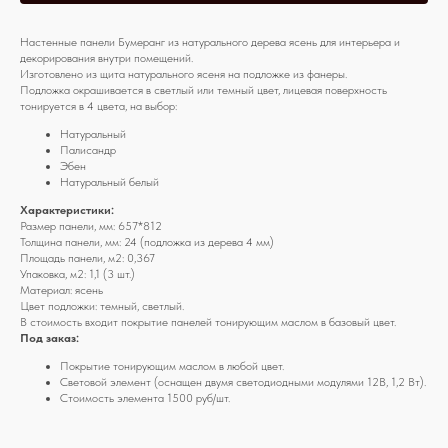
Настенные панели Бумеранг из натурального дерева ясень для интерьера и
декорирования внутри помещений.
Изготовлено из щита натурального ясеня на подложке из фанеры.
Подложка окрашивается в светлый или темный цвет, лицевая поверхность
тонируется в 4 цвета, на выбор:
Натуральный
Палисандр
Эбен
Натуральный белый
Характеристики:
Размер панели, мм: 657*812
Толщина панели, мм: 24 (подложка из дерева 4 мм)
Площадь панели, м2: 0,367
Упаковка, м2: 1,1 (3 шт.)
Материал: ясень
Цвет подложки: темный, светлый.
В стоимость входит покрытие панелей тонирующим маслом в базовый цвет.
Под заказ:
Покрытие тонирующим маслом в любой цвет.
Световой элемент
(оснащен двумя светодиодными модулями 12В, 1,2 Вт).
Стоимость элемента 1500 руб/шт.