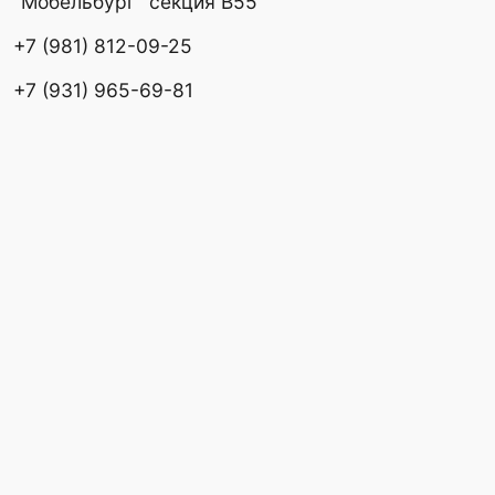
СОТРУДНИЧЕСТВО
О НАС
КОНТАКТЫ
ТЕЛЕФОН
ПОЧТА
АДРЕС ШОУРУМА
АДРЕС ПРОИЗВОДСТВА
БЛОГ
ИП Черепанов А.Ю.
ОГРНИП 325784700299511
ПОЛИТИКА КОНФИДЕНЦИАЛЬНОСТИ