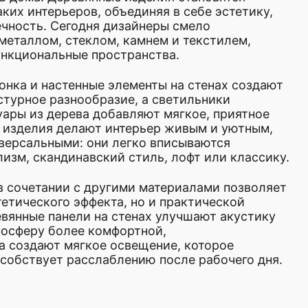
навский стиль, лофт или классику.
 с другими материалами позволяет
 эффекта, но и практической
ели на стенах улучшают акустику
ее комфортной,
ягкое освещение, которое
расслаблению после рабочего дня.
ня — это не просто выбор
ность преобразить пространство,
 Каждое изделие из нашего
ь и эстетическую ценность,
 интерьер, в котором приятно
 это актуальный тренд. Оно
ть, а правильный выбор изделий
актер вашего дома.